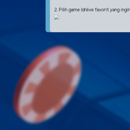
2. Pilih game Idnlive favorit yang ingi