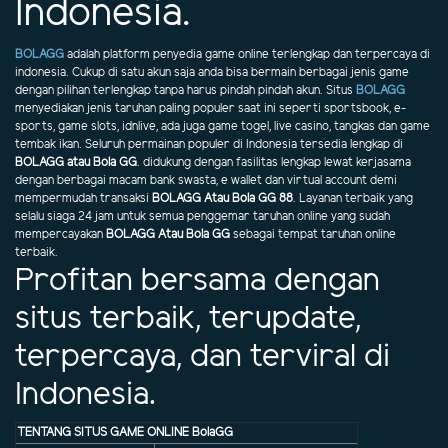
Indonesia.
BOLAGG
adalah platform penyedia game online terlengkap dan terpercaya di
indonesia. Cukup di satu akun saja anda bisa bermain berbagai jenis game
dengan pilihan terlengkap tanpa harus pindah pindah akun. Situs
BOLAGG
menyediakan jenis taruhan paling populer saat ini seperti sportsbook, e-
sports, game slots, idnlive, ada juga game togel, live casino, tangkas dan game
tembak ikan. Seluruh permainan populer di Indonesia tersedia lengkap di
BOLAGG atau Bola GG
. didukung dengan fasilitas lengkap lewat kerjasama
dengan berbagai macam bank swasta, e wallet dan virtual account demi
mempermudah transaksi
BOLAGG Atau Bola GG 88
. Layanan terbaik yang
selalu siaga 24 jam untuk semua penggemar taruhan online yang sudah
mempercayakan
BOLAGG Atau Bola GG
sebagai tempat taruhan online
terbaik.
Profitan bersama dengan
situs terbaik, terupdate,
terpercaya, dan terviral di
Indonesia.
TENTANG SITUS GAME ONLINE BolaGG